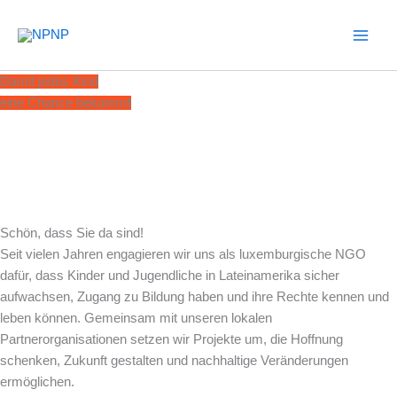
Zum
Inhalt
springen
Damit jedes Kind
eine Chance bekommt
Willkommen bei der
Nouvelle PNP a.s.b.l.
Für Kinder in Lateinamerika – und für eine gerechtere Welt.
Schön, dass Sie da sind!
Seit vielen Jahren engagieren wir uns als luxemburgische NGO
dafür, dass Kinder und Jugendliche in Lateinamerika sicher
aufwachsen, Zugang zu Bildung haben und ihre Rechte kennen und
leben können. Gemeinsam mit unseren lokalen
Partnerorganisationen setzen wir Projekte um, die Hoffnung
schenken, Zukunft gestalten und nachhaltige Veränderungen
ermöglichen.